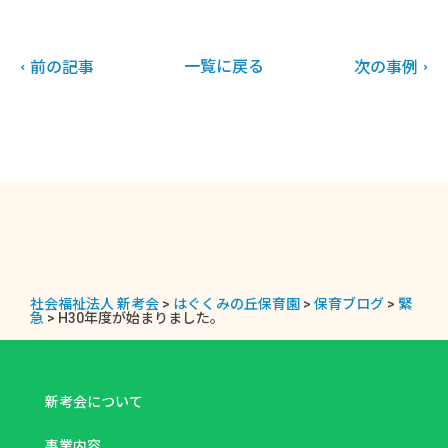
一覧に戻る
前の記事
次の事例
社会福祉法人 新考会
>
はぐくみの丘保育園
>
保育ブログ
>
緊
急
>
H30年度が始まりました。
新考会について
事業内容