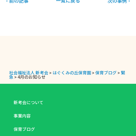
一覧に戻る
前の記事
次の事例
社会福祉法人 新考会
>
はぐくみの丘保育園
>
保育ブログ
>
緊
急
>
4月のお知らせ
新考会について
事業内容
保育ブログ