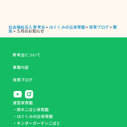
社会福祉法人 新考会
>
はぐくみの丘保育園
>
保育ブログ
>
緊
急
>
５月のお知らせ
新考会について
事業内容
保育ブログ
運営保育園
・
厚木こばと保育園
・
はぐくみの丘保育園
・
キンダーガーデンこばと