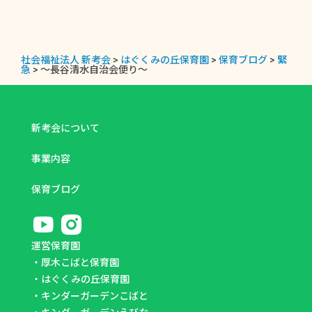
社会福祉法人 新考会
>
はぐくみの丘保育園
>
保育ブログ
>
緊
急
>
～長谷清水自治会便り～
新考会について
事業内容
保育ブログ
運営保育園
・
厚木こばと保育園
・
はぐくみの丘保育園
・
キンダーガーデンこばと