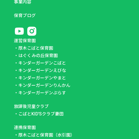
事業内容
保育ブログ
運営保育園
・
厚木こばと保育園
・
はぐくみの丘保育園
・
キンダーガーデンこばと
・
キンダーガーデンえびな
・
キンダーガーデンやまと
・
キンダーガーデンりんかん
・
キンダーガーデンぷらす
放課後児童クラブ
・
こばとKID'Sクラブ妻田
連携保育園
・
厚木こばと保育園（水引園）