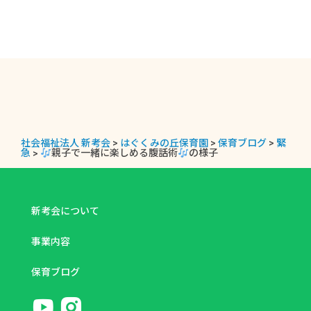
社会福祉法人 新考会
>
はぐくみの丘保育園
>
保育ブログ
>
緊
急
>
親子で一緒に楽しめる腹話術
の様子
新考会について
事業内容
保育ブログ