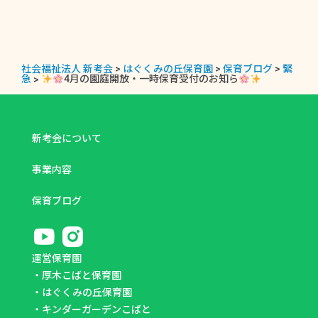
社会福祉法人 新考会
>
はぐくみの丘保育園
>
保育ブログ
>
緊
急
>
4月の園庭開放・一時保育受付のお知ら
新考会について
事業内容
保育ブログ
運営保育園
・
厚木こばと保育園
・
はぐくみの丘保育園
・
キンダーガーデンこばと