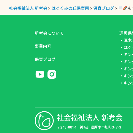
社会福祉法人 新考会
>
はぐくみの丘保育園
>
保育ブログ
>
も
新考会について
運営保
・
厚木
事業内容
・
はぐ
・
キン
保育ブログ
・
キン
・
キン
・
キン
・
キン
社会福祉法人 新考会
〒243-0014 神奈川県厚木市旭町3-7-3