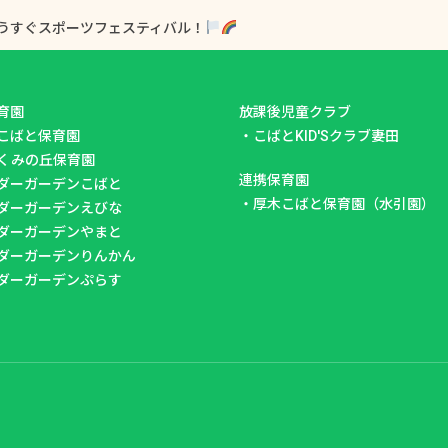
うすぐスポーツフェスティバル！
育園
放課後児童クラブ
こばと保育園
・
こばとKID'Sクラブ妻田
くみの丘保育園
連携保育園
ダーガーデンこばと
・
厚木こばと保育園（水引園）
ダーガーデンえびな
ダーガーデンやまと
ダーガーデンりんかん
ダーガーデンぷらす