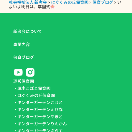
社会福祉法人 新考会
>
はぐくみの丘保育園
>
保育ブログ
>
い
よいよ明日は、卒園式
新考会について
事業内容
保育ブログ
運営保育園
・
厚木こばと保育園
・
はぐくみの丘保育園
・
キンダーガーデンこばと
・
キンダーガーデンえびな
・
キンダーガーデンやまと
・
キンダーガーデンりんかん
・
キンダーガーデンぷらす