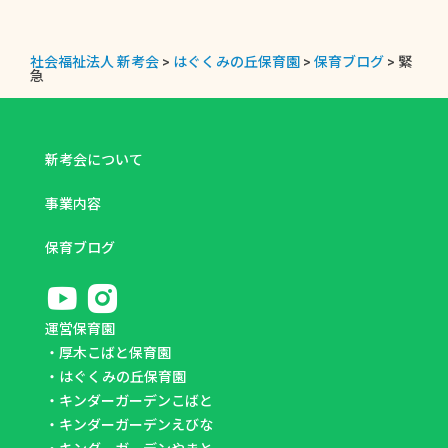
社会福祉法人 新考会
>
はぐくみの丘保育園
>
保育ブログ
>
緊
急
新考会について
事業内容
保育ブログ
運営保育園
・
厚木こばと保育園
・
はぐくみの丘保育園
・
キンダーガーデンこばと
・
キンダーガーデンえびな