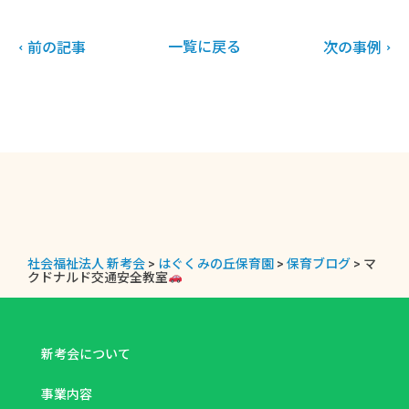
一覧に戻る
前の記事
次の事例
社会福祉法人 新考会
>
はぐくみの丘保育園
>
保育ブログ
>
マ
クドナルド交通安全教室
新考会について
事業内容